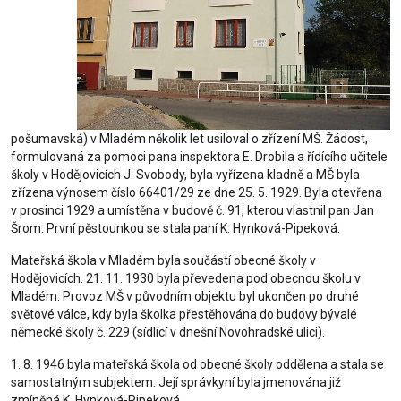
pošumavská) v Mladém několik let usiloval o zřízení MŠ. Žádost,
formulovaná za pomoci pana inspektora E. Drobila a řídícího učitele
školy v Hodějovicích J. Svobody, byla vyřízena kladně a MŠ byla
zřízena výnosem číslo 66401/29 ze dne 25. 5. 1929. Byla otevřena
v prosinci 1929 a umístěna v budově č. 91, kterou vlastnil pan Jan
Šrom. První pěstounkou se stala paní K. Hynková-Pipeková.
Mateřská škola v Mladém byla součástí obecné školy v
Hodějovicích. 21. 11. 1930 byla převedena pod obecnou školu v
Mladém. Provoz MŠ v původním objektu byl ukončen po druhé
světové válce, kdy byla školka přestěhována do budovy bývalé
německé školy č. 229 (sídlící v dnešní Novohradské ulici).
1. 8. 1946 byla mateřská škola od obecné školy oddělena a stala se
samostatným subjektem. Její správkyní byla jmenována již
zmíněná K. Hynková-Pipeková.