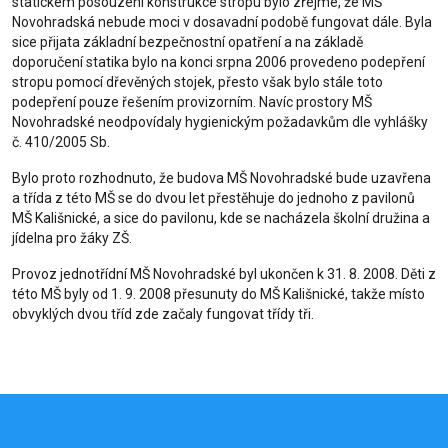
statickém posouzení konstrukce stropu bylo zřejmé, že MŠ
Novohradská nebude moci v dosavadní podobě fungovat dále. Byla
sice přijata základní bezpečnostní opatření a na základě
doporučení statika bylo na konci srpna 2006 provedeno podepření
stropu pomocí dřevěných stojek, přesto však bylo stále toto
podepření pouze řešením provizorním. Navíc prostory MŠ
Novohradské neodpovídaly hygienickým požadavkům dle vyhlášky
č. 410/2005 Sb.
Bylo proto rozhodnuto, že budova MŠ Novohradské bude uzavřena
a třída z této MŠ se do dvou let přestěhuje do jednoho z pavilonů
MŠ Kališnické, a sice do pavilonu, kde se nacházela školní družina a
jídelna pro žáky ZŠ.
Provoz jednotřídní MŠ Novohradské byl ukončen k 31. 8. 2008. Děti z
této MŠ byly od 1. 9. 2008 přesunuty do MŠ Kališnické, takže místo
obvyklých dvou tříd zde začaly fungovat třídy tři.