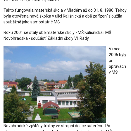
Takto fungovala mateřská škola v Mladém až do 31. 8. 1980. Tehdy
byla otevřena nová školka v ulici Kališnická a obě zařízení sloužila
souběžně jako samostatné MŠ.
Roku 2001 se staly obě mateřské školy - MŠ Kališnická i MŠ
Novohradská - součástí Základní školy Vl. Rady.
V roce
2006 byly
při
opravách
v MŠ
Novohradské zjištěny trhliny ve stropní desce suterénu. Po