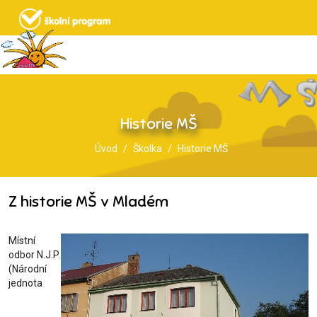
Historie MŠ
Úvod
Školka
Historie MŠ
Z historie MŠ v Mladém
Místní
odbor N.J.P.
(Národní
jednota