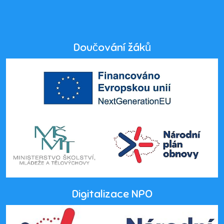
Doučování žáků
Digitalizace NPO