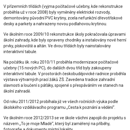
V přízemních třídách (vyjma počítačové učebny, kde rekonstrukce
proběhla už v roce 2008) byly vyměněny elektrické rozvody,
demontovány původní PVC krytiny, zcela nefunkční dřevotřískové
desky a parkety a nahrazeny novou podlahovou krytinou.
Ve školním roce 2009/10 rekonstrukce školy pokračovala úpravami
školní zahrady, kde byly opraveny chodníky a instalovány nové herní
prvky, pískoviště a altán. Ve dvou třídách byly nainstalovány
interaktivní tabule.
Na počátku šk. roku 2010/11 proběhla modernizace počítačové
učebny (15 nových PC), do dalších dvou tříd byly zakoupeny
interaktivní tabule. V prostorách českobudějovické radnice proběhla
výstava výtvarných prací žáků ZŠ. Zavedena tradice zahradní
slavnosti a loučení s páťáky, spojené s přespáváním ve stanech na
školní zahradě.
Od roku 2011/2012 probíhala již ve všech ročnících výuka podle
školského vzdělávacího programu „Cesta k poznání a vědění“.
Ve školním roce 2012/2013 se ve škole všichni zapojili do projektu s
názvem „To je moje Mladé“, který byl zaměřený na příběhy,
fotografie a dokumenty místní lokality.