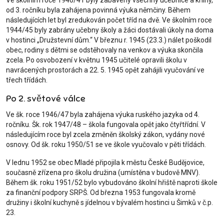
Ve školním roce 1940/41 byly zabaveny všechny učebnice a knihy,
od 3. ročníku byla zahájena povinná výuka němčiny. Během
následujících let byl zredukován počet tříd na dvě. Ve školním roce
1944/45 byly zabrány učebny školy a žáci dostávali úkoly na doma
v hostinci „Družstevní dům.“ V březnu r. 1945 (23.3.) nálet poškodil
obec, rodiny s dětmi se odstěhovaly na venkov a výuka skončila
zcela. Po osvobození v květnu 1945 učitelé opravili školu v
navrácených prostorách a 22. 5. 1945 opět zahájili vyučování ve
třech třídách.
Po 2. světové válce
Ve šk. roce 1946/47 byla zahájena výuka ruského jazyka od 4.
ročníku. Šk. rok 1947/48 – škola fungovala opět jako čtyřtřídní. V
následujícím roce byl zcela změněn školský zákon, vydány nové
osnovy. Od šk. roku 1950/51 se ve škole vyučovalo v pěti třídách.
V lednu 1952 se obec Mladé připojila k městu České Budějovice,
současně zřízena pro školu družina (umístěna v budově MNV).
Během šk. roku 1951/52 bylo vybudováno školní hřiště naproti škole
za finanční podpory SRPŠ. Od března 1953 fungovala kromě
družiny i školní kuchyně s jídelnou v bývalém hostinci u Šimků v č.p.
23.