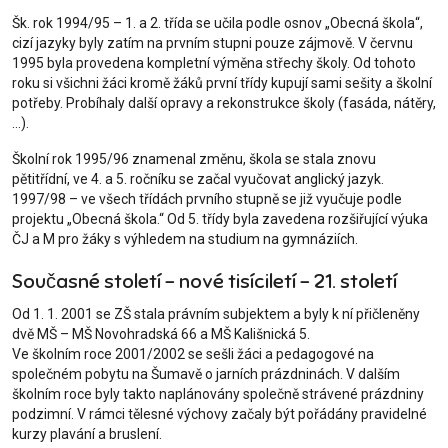
Šk. rok 1994/95 – 1. a 2. třída se učila podle osnov „Obecná škola“,
cizí jazyky byly zatím na prvním stupni pouze zájmově. V červnu
1995 byla provedena kompletní výměna střechy školy. Od tohoto
roku si všichni žáci kromě žáků první třídy kupují sami sešity a školní
potřeby. Probíhaly další opravy a rekonstrukce školy (fasáda, nátěry,
…).
Školní rok 1995/96 znamenal změnu, škola se stala znovu
pětitřídní, ve 4. a 5. ročníku se začal vyučovat anglický jazyk.
1997/98 – ve všech třídách prvního stupně se již vyučuje podle
projektu „Obecná škola.“ Od 5. třídy byla zavedena rozšiřující výuka
ČJ a M pro žáky s výhledem na studium na gymnáziích.
Současné století – nové tisíciletí – 21. století
Od 1. 1. 2001 se ZŠ stala právním subjektem a byly k ní přičleněny
dvě MŠ – MŠ Novohradská 66 a MŠ Kališnická 5.
Ve školním roce 2001/2002 se sešli žáci a pedagogové na
společném pobytu na Šumavě o jarních prázdninách. V dalším
školním roce byly takto naplánovány společně strávené prázdniny
podzimní. V rámci tělesné výchovy začaly být pořádány pravidelné
kurzy plavání a bruslení.