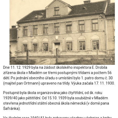
Dne 11. 12. 1929 byla na žádost školského inspektora E. Drobila
zřízena škola v Mladém se třemi postupnými třídami a počtem 56
dětí. Po jednání obecního úřadu o umístění bylo 1. patro domu č. 30
(majitel pan Ortmann) upraveno na třídy. Výuka začala 17. 11. 1930.
Postupně byla škola organizována jako čtyřtřídní, od šk. roku
1939/40 jako pětitřídní. Od 15.10. 1939 byla souběžně v Mladém
otevřena jednotřídní státní obecná škola německá (v domě pana
Šafránka).