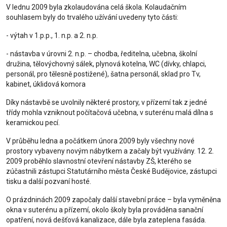
V lednu 2009 byla zkolaudována celá škola. Kolaudačním
souhlasem byly do trvalého užívání uvedeny tyto části:
- výtah v 1.p.p., 1. n.p. a 2. n.p.
- nástavba v úrovni 2. n.p. – chodba, ředitelna, učebna, školní
družina, tělovýchovný sálek, plynová kotelna, WC (dívky, chlapci,
personál, pro tělesně postižené), šatna personál, sklad pro Tv,
kabinet, úklidová komora
Díky nástavbě se uvolnily některé prostory, v přízemí tak z jedné
třídy mohla vzniknout počítačová učebna, v suterénu malá dílna s
keramickou pecí.
V průběhu ledna a počátkem února 2009 byly všechny nové
prostory vybaveny novým nábytkem a začaly být využívány. 12. 2.
2009 proběhlo slavnostní otevření nástavby ZŠ, kterého se
zúčastnili zástupci Statutárního města České Budějovice, zástupci
tisku a další pozvaní hosté.
O prázdninách 2009 započaly další stavební práce – byla vyměněna
okna v suterénu a přízemí, okolo školy byla prováděna sanační
opatření, nová dešťová kanalizace, dále byla zateplena fasáda.