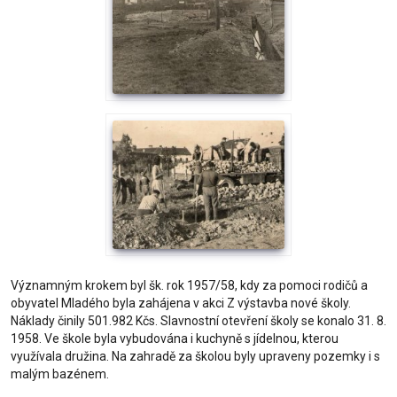
Významným krokem byl šk. rok 1957/58, kdy za pomoci rodičů a
obyvatel Mladého byla zahájena v akci Z výstavba nové školy.
Náklady činily 501.982 Kčs. Slavnostní otevření školy se konalo 31. 8.
1958. Ve škole byla vybudována i kuchyně s jídelnou, kterou
využívala družina. Na zahradě za školou byly upraveny pozemky i s
malým bazénem.