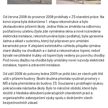
Od června 2008 do prosince 2008 probíhaly v ZŠ stavební práce. Na
konci srpna byla dokončena 1. etapa rekonstrukce a bylo
zkolaudováno přízemí školy. Jedna třída se změnila na odbornou
počítačovou učebnu (byla zde vyměněna okna a nově rozvedena
elektrická instalace, rekonstruována byla i podlaha), byla upravena
šatna a sklad v suterénu, který byl připraven pro umístění
keramické pece. K zlepšení estetického vzhledu přispěla výměna
staré dlažby na chodbách a v šatně a rekonstrukce topení, neboť
bývalé nevzhledné trubky od topení byly vedeny po povrchu chodby.
Pod novou dlažbu na chodbě byly umístěny nové rozvody elektrické
instalace, topení a zdravotní instalace.
Od září 2008 do poloviny ledna 2009 se ještě žáci ze všech pěti tříd
učili v přízemí budovy. Školní družina přestala využívat prostory v
MŠ a byla přemístěna do budovy ZŠ. Současně s probíhající výukou
pokračovala nástavba školy. Bylo to náročné období, které bylo
složité z hlediska skloubení pokračujících stavebních prací a
organizačního zabezpečení výuky spolu s dodržením všech
bezpečnostních zásad.