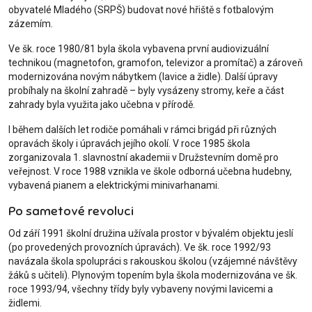
obyvatelé Mladého (SRPŠ) budovat nové hřiště s fotbalovým
zázemím.
Ve šk. roce 1980/81 byla škola vybavena první audiovizuální
technikou (magnetofon, gramofon, televizor a promítač) a zároveň
modernizována novým nábytkem (lavice a židle). Další úpravy
probíhaly na školní zahradě – byly vysázeny stromy, keře a část
zahrady byla využita jako učebna v přírodě.
I během dalších let rodiče pomáhali v rámci brigád při různých
opravách školy i úpravách jejího okolí. V roce 1985 škola
zorganizovala 1. slavnostní akademii v Družstevním domě pro
veřejnost. V roce 1988 vznikla ve škole odborná učebna hudebny,
vybavená pianem a elektrickými minivarhanami.
Po sametové revoluci
Od září 1991 školní družina užívala prostor v bývalém objektu jeslí
(po provedených provozních úpravách). Ve šk. roce 1992/93
navázala škola spolupráci s rakouskou školou (vzájemné návštěvy
žáků s učiteli). Plynovým topením byla škola modernizována ve šk.
roce 1993/94, všechny třídy byly vybaveny novými lavicemi a
židlemi.