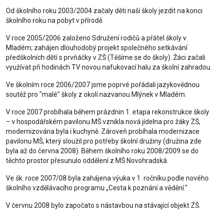
Od školního roku 2003/2004 začaly děti naší školy jezdit na konci
školního roku na pobyt v přírodě.
V roce 2005/2006 založeno Sdružení rodičů a přátel školy v
Mladém; zahájen dlouhodobý projekt společného setkávání
předškolních dětí s prvňáčky v ZŠ (Těšíme se do školy). Žáci začali
využívat při hodinách TV novou nafukovací halu za školní zahradou.
Ve školním roce 2006/2007 jsme poprvé pořádali jazykovědnou
soutěž pro "malé" školy z okolí nazvanou Mlýnek v Mladém.
V roce 2007 probíhala během prázdnin 1. etapa rekonstrukce školy
– v hospodářském pavilonu MŠ vznikla nová jídelna pro žáky ZŠ,
modernizována byla i kuchyně. Zároveň probíhala modernizace
pavilonu MŠ, který sloužil pro potřeby školní družiny (družina zde
byla až do června 2008). Během školního roku 2008/2009 se do
těchto prostor přesunulo oddělení z MŠ Novohradská.
Ve šk. roce 2007/08 byla zahájena výuka v 1. ročníku podle nového
školního vzdělávacího programu „Cesta k poznání a vědění.“
V červnu 2008 bylo započato s nástavbou na stávající objekt ZŠ.