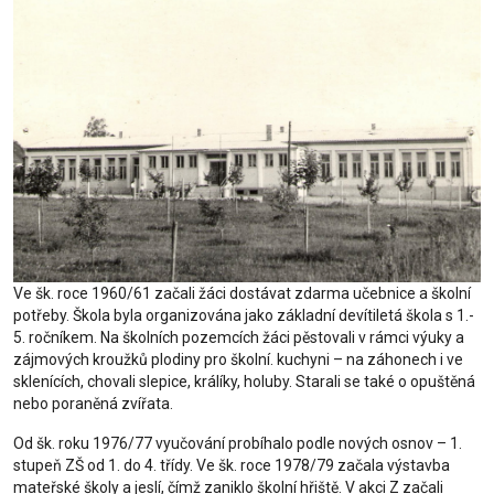
Ve šk. roce 1960/61 začali žáci dostávat zdarma učebnice a školní
potřeby. Škola byla organizována jako základní devítiletá škola s 1.-
5. ročníkem. Na školních pozemcích žáci pěstovali v rámci výuky a
zájmových kroužků plodiny pro školní. kuchyni – na záhonech i ve
sklenících, chovali slepice, králíky, holuby. Starali se také o opuštěná
nebo poraněná zvířata.
Od šk. roku 1976/77 vyučování probíhalo podle nových osnov – 1.
stupeň ZŠ od 1. do 4. třídy. Ve šk. roce 1978/79 začala výstavba
mateřské školy a jeslí, čímž zaniklo školní hřiště. V akci Z začali